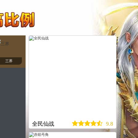
三界
全民仙战
9.8