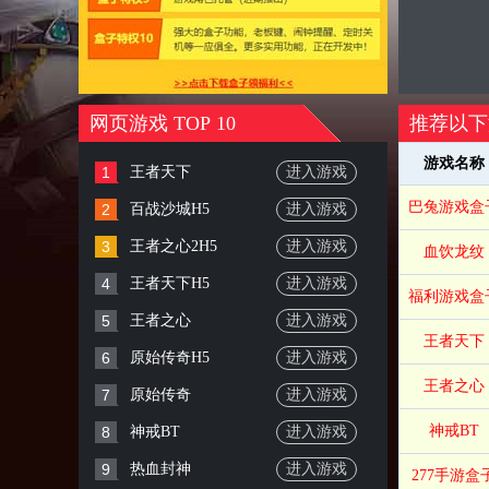
网页游戏 TOP 10
推荐以下
游戏名称
1
王者天下
进入游戏
巴兔游戏盒
2
百战沙城H5
进入游戏
3
王者之心2H5
进入游戏
血饮龙纹
4
王者天下H5
进入游戏
福利游戏盒
5
王者之心
进入游戏
王者天下
6
原始传奇H5
进入游戏
王者之心
7
原始传奇
进入游戏
神戒BT
8
神戒BT
进入游戏
9
热血封神
进入游戏
277手游盒