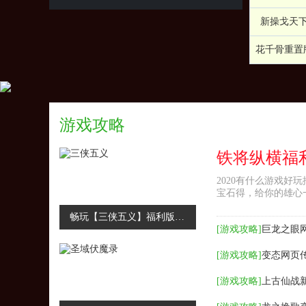
新操戈天
花千骨重置
游戏攻略
2020有什么游戏
宝石得，给你的雄心
畅玩【三侠五义】福利版，免费福利送不停
[
游戏攻略
]
巨龙之眼
[
游戏攻略
]
变态网页
[
游戏攻略
]
上古仙战