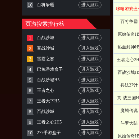
10
百将争霸
进入游戏
咪噜游戏盒
百将争霸
页游搜索排行榜
原始传奇H
1
百战沙城
进入游戏
热血封神H
2
百战沙城
进入游戏
3
雷霆之怒
进入游戏
王者之心2H
4
巴兔游戏盒子
进入游戏
百战沙城H
5
百战沙城H5
进入游戏
兵法37计
6
王者之心
进入游戏
真·战三国H
7
王者天下H5
进入游戏
魔域传说
8
百战沙城
进入游戏
9
王者之心2H5
进入游戏
斗罗大陆
10
277手游盒子
进入游戏
原始传奇H